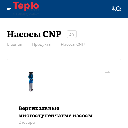
Насосы CNP
34
—
—
Главная
Продукты
Насосы CNP
Вертикальные
многоступенчатые насосы
2 товара