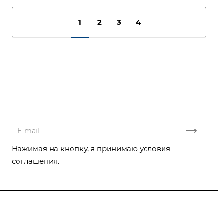
1
2
3
4
Подписывайтесь
на новости и акции
Нажимая на кнопку, я принимаю условия
соглашения.
Компания