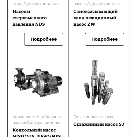
входа/Циркуляционные
насосы/Циркуляционные
насосы для систем
насосы для систем
Насосы
Самовсасывающий
отопления с мокрым
отопления с мокрым
сверхвысокого
канализационный
ротором
ротором
давления NDS
насос ZW
Подробнее
Подробнее
Консольно-моноблочные
Скважинные насосы
насосы/Циркуляционные
Скважинный насос SJ
насосы для систем
Консольный насос
отопления с мокрым
NISO/NIS, NESO/NES