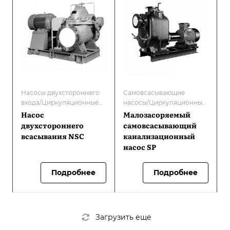
Насосы двухстороннего
Самовсасывающие
входа/Циркуляционные
насосы/Циркуляционные
насосы для систем
насосы для систем
Насос
Малозасоряемый
отопления с мокрым
отопления с мокрым
двухстороннего
самовсасывающий
ротором
ротором
всасывания NSC
канализационный
насос SP
Подробнее
Подробнее
Загрузить еще