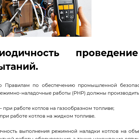
иодичность проведени
ытаний.
о Правилам по обеспечению промышленной безопас
режимно-наладочные работы (РНР) должны производиться
 – при работе котлов на газообразном топливе;
– при работе котлов на жидком топливе.
чность выполнения режимной наладки котлов на объе
ктной работы оборудования, а также нахождение оптим