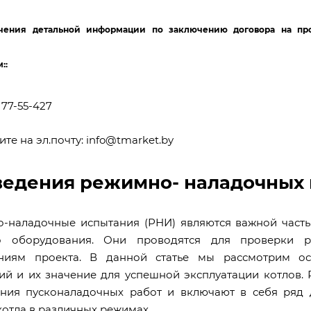
чения детальной информации по заключению договора на пр
м:
:
 77-55-427
те на эл.почту:
info@tmarket.by
едения режимно- наладочных 
-наладочные испытания (РНИ) являются важной частью
о оборудования. Они проводятся для проверки ра
аниям проекта. В данной статье мы рассмотрим о
ий и их значение для успешной эксплуатации котлов.
ния пусконаладочных работ и включают в себя ряд 
котла в различных режимах.