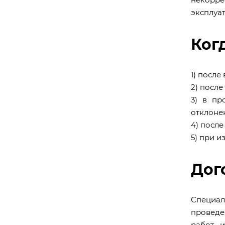
эксплуа
Ког
1) посл
2) посл
3) в пр
отклоне
4) посл
5) при 
Дог
Специа
проведе
работ и