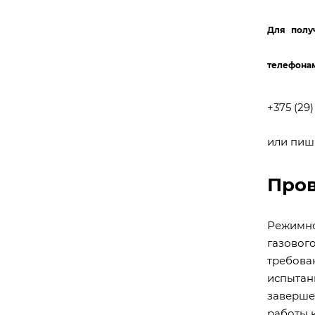
Для полу
телефона
+375 (29)
или пиши
Пров
Режимно
газовог
требов
испытан
заверше
работы 