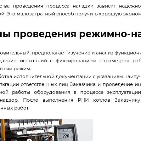
ства проведения процесса наладки зависит надежно
ой. Это малозатратный способ получить хорошую эконом
пы проведения режимно-н
отовительный, предполагает изучение и анализ функцио
едение испытаний с фиксированием параметров ра
ьный режим.
аботка исполнительной документации с указанием наилу
ультации ответственных лиц Заказчика и проведение и
ной работы оборудования в процессе эксплуатаци
мнадзор. После выполнения РНИ котлов Заказчику
нных работ.