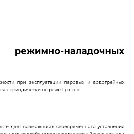
е режимно-наладочных
ности при эксплуатации паровых и водогрейных
 периодически не реже 1 раза в:
кте дает возможность своевременного устранения
ального способа уменьшение затрат Заказчика при