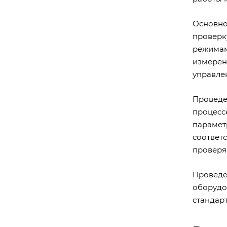
Основно
проверк
режимам
измерен
управле
Проведе
процесс
параме
соответ
проверя
Провед
оборудо
стандар