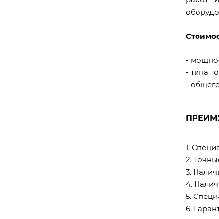
оборудов
Стоимос
- мощнос
- типа т
- общего
ПРЕИМ
1. Специ
2. Точн
3. Нали
4. Налич
5. Специ
6. Гаран