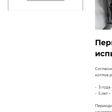
Пер
исп
Согласн
котлов 
- 3 года
- 5 лет 
Периоди
некорре