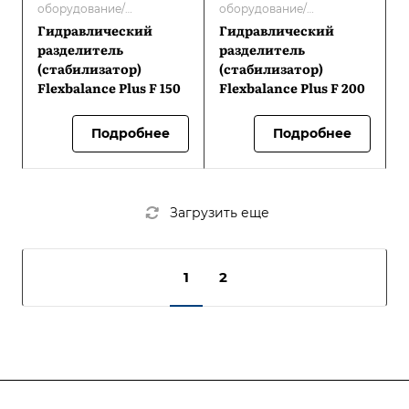
оборудование/
оборудование/
Гидравлические
Гидравлические
Гидравлический
Гидравлический
разделители/
разделители/
разделитель
разделитель
Оборудование Flamco/
Оборудование Flamco/
(стабилизатор)
(стабилизатор)
Гидравлические
Гидравлические
Flexbalance Plus F 150
Flexbalance Plus F 200
разделители/
разделители/
стабилизаторы
стабилизаторы
Подробнее
Подробнее
Загрузить еще
1
2