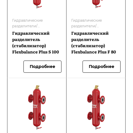
Гидравлические
Гидравлические
разделители/
разделители/
Гидравлические
Гидравлические
Гидравлический
Гидравлический
разделители/
разделители/
разделитель
разделитель
стабилизаторы
стабилизаторы
(стабилизатор)
(стабилизатор)
Flexbalance Plus S 100
Flexbalance Plus F 80
Подробнее
Подробнее