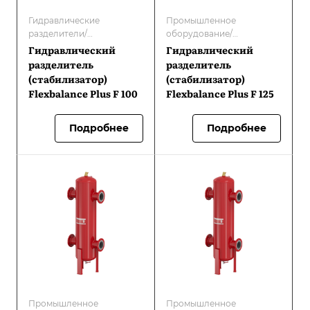
Гидравлические
Промышленное
разделители/
оборудование/
Гидравлические
Гидравлические
Гидравлический
Гидравлический
разделители/
разделители/
разделитель
разделитель
стабилизаторы
Оборудование Flamco/
(стабилизатор)
(стабилизатор)
Гидравлические
Flexbalance Plus F 100
Flexbalance Plus F 125
разделители/
стабилизаторы
Подробнее
Подробнее
Промышленное
Промышленное