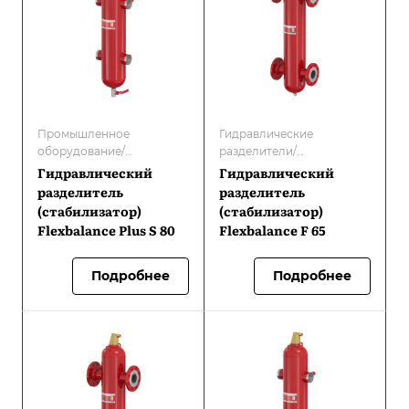
Промышленное
Гидравлические
оборудование/
разделители/
Гидравлические
Гидравлические
Гидравлический
Гидравлический
разделители/
разделители/
разделитель
разделитель
Оборудование Flamco/
стабилизаторы
(стабилизатор)
(стабилизатор)
Гидравлические
Flexbalance Plus S 80
Flexbalance F 65
разделители/
стабилизаторы
Подробнее
Подробнее