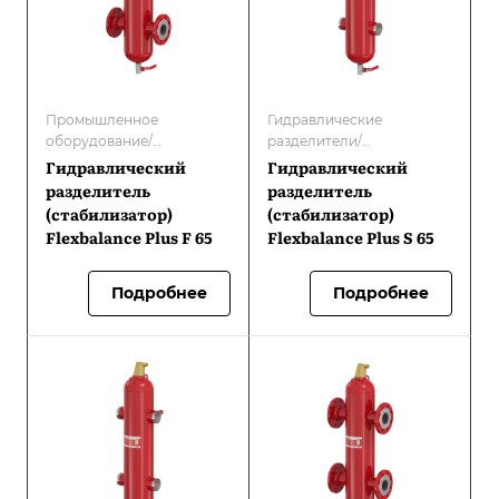
Промышленное
Гидравлические
оборудование/
разделители/
Гидравлические
Гидравлические
Гидравлический
Гидравлический
разделители/
разделители/
разделитель
разделитель
Оборудование Flamco/
стабилизаторы
(стабилизатор)
(стабилизатор)
Гидравлические
Flexbalance Plus F 65
Flexbalance Plus S 65
разделители/
стабилизаторы
Подробнее
Подробнее