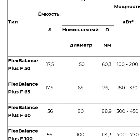
Мощность
Ёмкость,
Тип
кВт
*
л
Номинальный
D
диаметр
мм
FlexBalance
17,5
50
60,3
100 - 200
Plus F 50
FlexBalance
17,5
65
76,1
180 - 330
Plus F 65
FlexBalance
56
80
88,9
300 - 450
Plus F 80
FlexBalance
56
100
114,3
400 - 770
Plus F 100