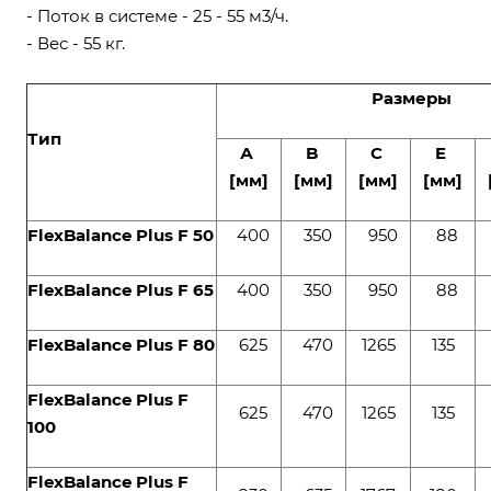
- Поток в системе - 25 - 55 м3/ч.
- Вес - 55 кг.
Размеры
Тип
А
B
C
E
[мм]
[мм]
[мм]
[мм]
FlexBalance Plus F 50
400
350
950
88
FlexBalance Plus F 65
400
350
950
88
FlexBalance Plus F 80
625
470
1265
135
FlexBalance Plus F
625
470
1265
135
100
FlexBalance Plus F