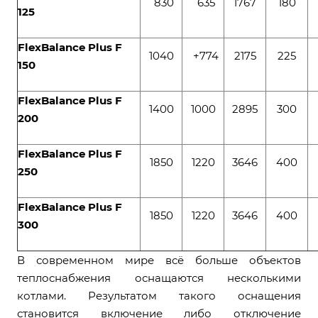
830
635
1767
180
125
FlexBalance Plus F
1040
+774
2175
225
150
FlexBalance Plus F
1400
1000
2895
300
200
FlexBalance Plus F
1850
1220
3646
400
250
FlexBalance Plus F
1850
1220
3646
400
300
В современном мире всё больше объектов
теплоснабжения оснащаются несколькими
котлами. Результатом такого оснащения
становится включение либо отключение