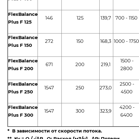
FlexBalance
146
125
139,7
700 - 1150
Plus F 125
FlexBalance
272
150
168,3
1000 - 175
Plus F 150
FlexBalance
1500 -
671
200
219,1
Plus F 200
2800
FlexBalance
2500 -
1547
250
273,0
Plus F 250
4500
FlexBalance
4200 -
1547
300
323,9
Plus F 300
6400
*
В зависимости от скорости потока.
**
K
v
= Q / √ΔP Q: Расход [м
3
/ч] ΔP: Потери