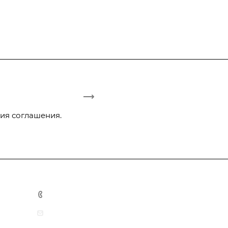
ия соглашения.
+375 29 3-942-444
office@tmarket.by