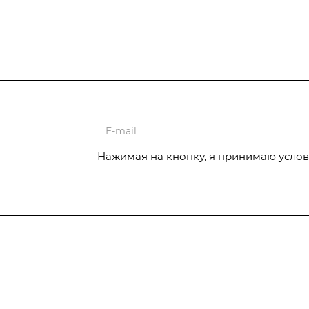
ции
Нажимая на кнопку, я принимаю услов
Услуги
Отопительное
Автоматизация котельной