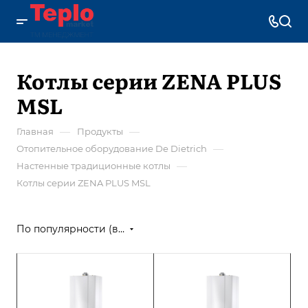
Котлы серии ZENA PLUS
MSL
—
—
Главная
Продукты
—
Отопительное оборудование De Dietrich
—
Настенные традиционные котлы
Котлы серии ZENA PLUS MSL
По популярности (возрастание)