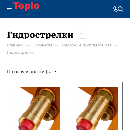
Гидрострелки
2
—
—
—
Главная
Продукты
Насосные группы Meibes
Гидрострелки
По популярности (возрастание)