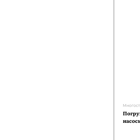
Многост
Погру
насос