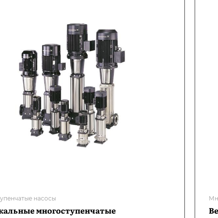
упенчатые насосы
Мн
кальные многоступенчатые
В