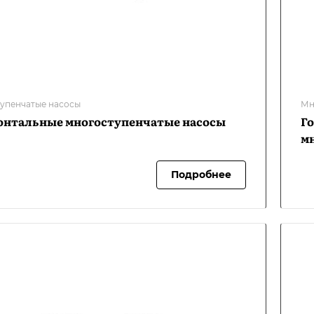
упенчатые насосы
Мн
онтальные многоступенчатые насосы
Г
м
Подробнее