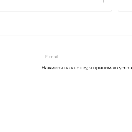
ции
Нажимая на кнопку, я принимаю услов
Услуги
Отопительное
Автоматизация котельной