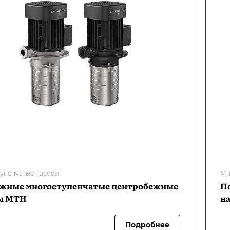
упенчатые насосы
Мн
жные многоступенчатые центробежные
П
ы MTH
н
Подробнее