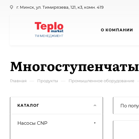
г. Минск, ул. Тимирязева, 121, к3, комн. 419
О КОМПАНИИ
Многоступенчаты
—
—
Главная
Продукты
Промышленное оборудование
КАТАЛОГ
По попу
Насосы CNP