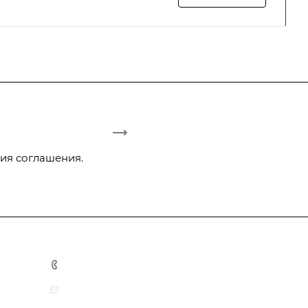
ия соглашения.
+375 29 3-942-444
office@tmarket.by