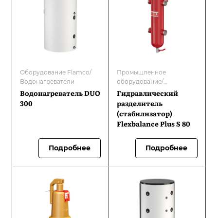
Оборудование Flamco/
Промышленное
Водонагреватели
оборудование/
Гидравлические
Водонагреватель DUO
Гидравлический
разделители/
300
разделитель
Оборудование Flamco/
(стабилизатор)
Гидравлические
Flexbalance Plus S 80
разделители/
стабилизаторы
Подробнее
Подробнее