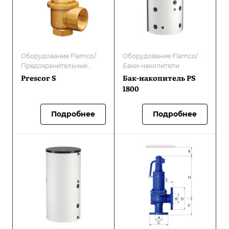
Оборудование Flamco/
Оборудование Flamco/
Предохранительные
Баки-накопители
клапаны
Prescor S
Бак-накопитель PS
1800
Подробнее
Подробнее