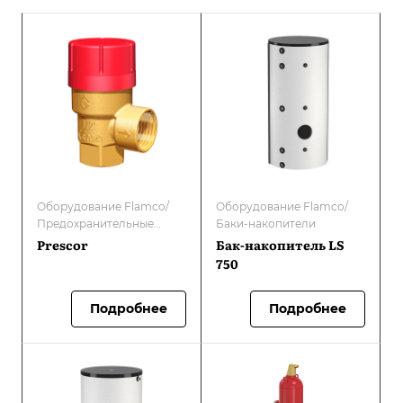
Оборудование Flamco/
Оборудование Flamco/
Предохранительные
Баки-накопители
клапаны
Prescor
Бак-накопитель LS
750
Подробнее
Подробнее