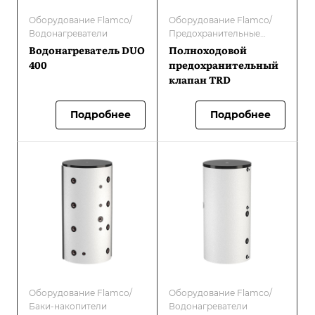
Оборудование Flamco/
Оборудование Flamco/
Водонагреватели
Предохранительные
клапаны
Водонагреватель DUO
Полноходовой
400
предохранительный
клапан TRD
Подробнее
Подробнее
Оборудование Flamco/
Оборудование Flamco/
Баки-накопители
Водонагреватели