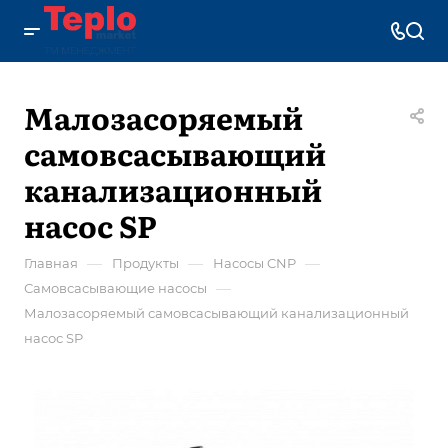
Малозасоряемый
самовсасывающий
канализационный
насос SP
—
—
—
Главная
Продукты
Насосы CNP
—
Самовсасывающие насосы
Малозасоряемый самовсасывающий канализационный
насос SP