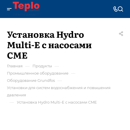
Установка Hydro
Multi-Е с насосами
CME
—
—
Главная
Продукты
—
Промышленное оборудование
—
Оборудование Grundfos
Установки для систем водоснабжения и повышения
давления
—
Установка Hydro Multi-Е с насосами CME