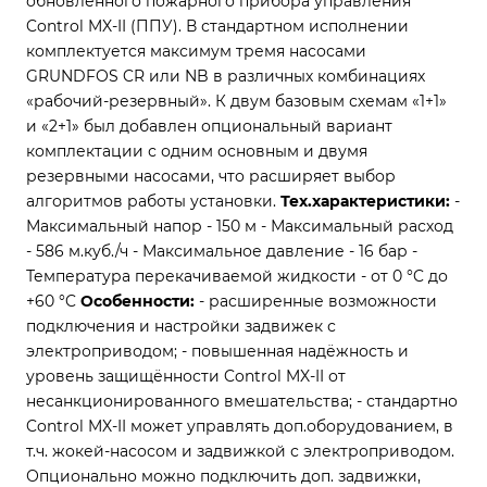
обновлённого пожарного прибора управления
Control MX-II (ППУ). В стандартном исполнении
комплектуется максимум тремя насосами
GRUNDFOS CR или NB в различных комбинациях
«рабочий-резервный». К двум базовым схемам «1+1»
и «2+1» был добавлен опциональный вариант
комплектации с одним основным и двумя
резервными насосами, что расширяет выбор
алгоритмов работы установки.
Тех.характеристики:
-
Максимальный напор - 150 м
- Максимальный расход
- 586 м.куб./ч
- Максимальное давление - 16 бар
-
Температура перекачиваемой жидкости - от 0 °C до
+60 °C
Особенности:
- расширенные возможности
подключения и настройки задвижек с
электроприводом;
- повышенная надёжность и
уровень защищённости Control MX-II от
несанкционированного вмешательства;
- стандартно
Control MX-II может управлять доп.оборудованием, в
т.ч. жокей-насосом и задвижкой с электроприводом.
Опционально можно подключить доп. задвижки,