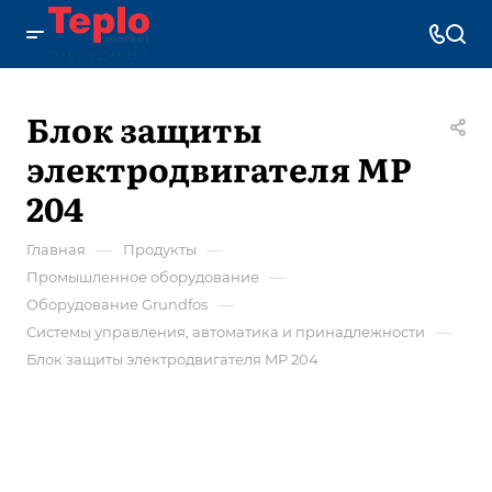
Блок защиты
электродвигателя MP
204
—
—
Главная
Продукты
—
Промышленное оборудование
—
Оборудование Grundfos
—
Системы управления, автоматика и принадлежности
Блок защиты электродвигателя MP 204