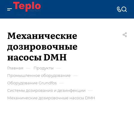
Механические
дозировочные
насосы DMH
—
—
Главная
Продукты
—
Промышленное оборудование
—
Оборудование Grundfos
—
Системы дозирования и дезинфекции
Механические дозировочные насосы DMH