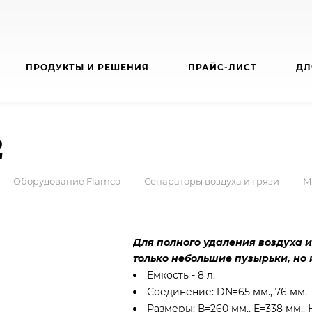
ПРОДУКТЫ И РЕШЕНИЯ
ПРАЙС-ЛИСТ
ДЛ
2
—
—
—
Оборудование Flamco
Сепараторы воздуха и грязи
М
Для полного удаления воздуха и
только небольшие пузырьки, но 
Ёмкость - 8 л.
Соединение: DN=65 мм., 76 мм.
Размеры: В=260 мм., Е=338 мм., 