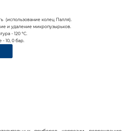
ь (использование колец Палля).
ие и удаление микропузырьков.
ра - 120 °С.
 10, 0 бар.
топительных приборов, коррозии, повреждению