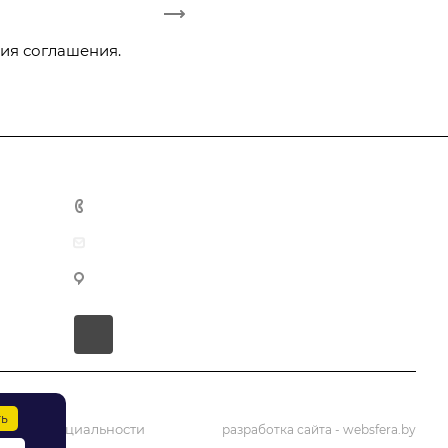
ия соглашения.
+375 29 3-942-444
office@tmarket.by
г. Минск, ул. Тимирязева, 121, к3, комн. 419
ов
дования
и
ть
конфиденциальности
разработка сайта
- websfera.by