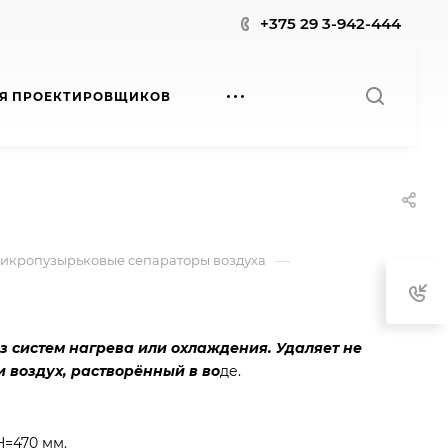
+375 29 3-942-444
Я ПРОЕКТИРОВЩИКОВ
—
икропузырьковые сепараторы воздуха
з систем нагрева или охлаждения. Удаляет не
и воздух, растворённый в во
де.
Н=470 мм.