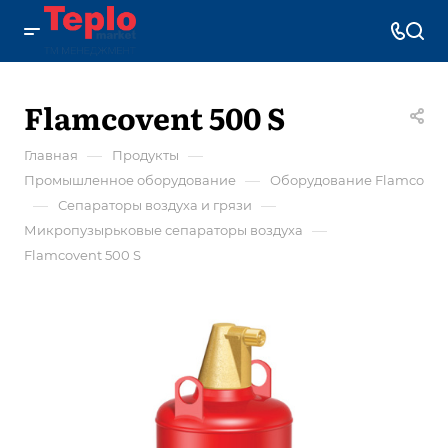
Flamcovent 500 S
—
—
Главная
Продукты
—
Промышленное оборудование
Оборудование Flamco
—
—
Сепараторы воздуха и грязи
—
Микропузырьковые сепараторы воздуха
Flamcovent 500 S