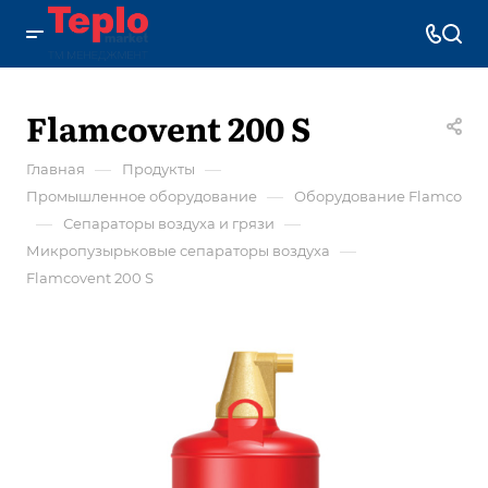
Flamcovent 200 S
—
—
Главная
Продукты
—
Промышленное оборудование
Оборудование Flamco
—
—
Сепараторы воздуха и грязи
—
Микропузырьковые сепараторы воздуха
Flamcovent 200 S