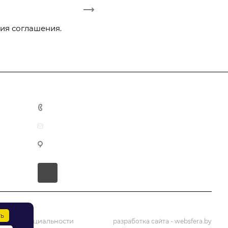
ия соглашения.
+375 29 3-942-444
office@tmarket.by
г. Минск, ул. Тимирязева, 121, к3, комн. 419
ов
дования
и
ть
конфиденциальности
разработка сайта
- websfera.by