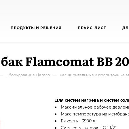
ПРОДУКТЫ И РЕШЕНИЯ
ПРАЙС-ЛИСТ
ДЛ
бак Flamcomat ВB 2
—
—
Оборудование Flamco
Расширительные и подпиточные а
Для систем нагрева и систем ох
Максимальное рабочее давление
Макс. температура на мембране (
Ёмкость - 3500 л.
Сист. соед. наруж. - G 1 1/2".