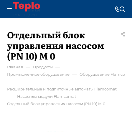
Отдельный блок
управления насосом
(PN 10) М 0
—
—
Главная
Продукты
—
Промышленное оборудование
Оборудование Flamco
—
Расширительные и подпиточные автоматы Flamcomat
—
—
Насосные модули Flamcomat
Отдельный блок управления насосом (PN 10) М 0