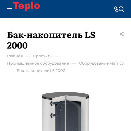
Бак-накопитель LS
2000
—
—
Главная
Продукты
—
Промышленное оборудование
Оборудование Flamco
—
Бак-накопитель LS 2000