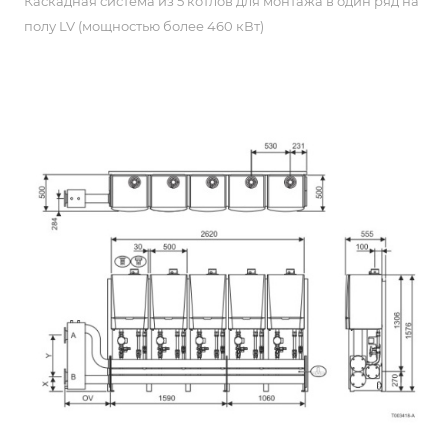
Каскадная система из 5 котлов для монтажа в один ряд на
полу LV (мощностью более 460 кВт)