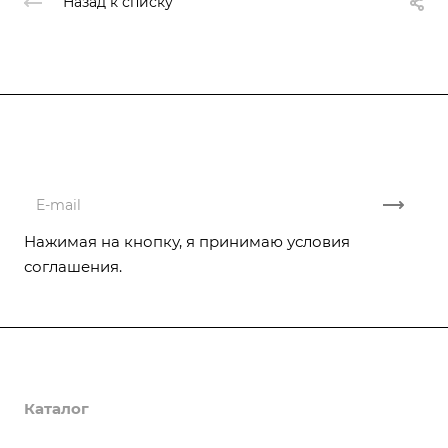
Назад к списку
Подписывайтесь
на новости и акции
Нажимая на кнопку, я принимаю условия
соглашения.
Компания
Каталог
Реализованные проекты
Отзывы
Услуги
Насосы CNP
Отопительное оборудование