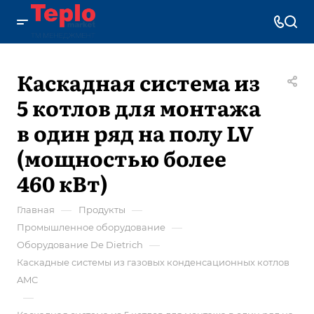
Каскадная система из
5 котлов для монтажа
в один ряд на полу LV
(мощностью более
460 кВт)
—
—
Главная
Продукты
—
Промышленное оборудование
—
Оборудование De Dietrich
Каскадные системы из газовых конденсационных котлов
AMC
—