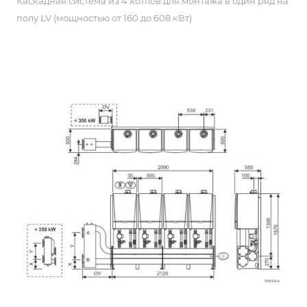
Каскадная система из 4 котлов для монтажа в один ряд на
полу LV (мощностью от 160 до 608 кВт)