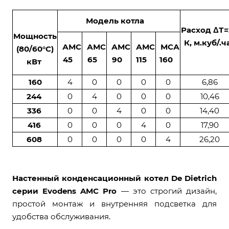
Модель котла
Расход ΔТ=
Мощность
К, м.куб/.ч
АМС
АМС
АМС
АМС
МСА
(80/60°С)
45
65
90
115
160
кВт
160
4
0
0
0
0
6,86
244
0
4
0
0
0
10,46
336
0
0
4
0
0
14,40
416
0
0
0
4
0
17,90
608
0
0
0
0
4
26,20
Настенный конденсационный котел De Dietrich
серии Evodens AMC Pro
— это строгий дизайн,
простой монтаж и внутренняя подсветка для
удобства обслуживания.