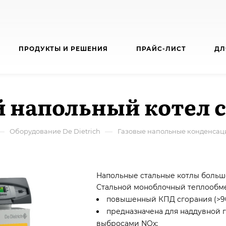
ПРОДУКТЫ И РЕШЕНИЯ
ПРАЙС-ЛИСТ
ДЛ
напольный котел се
—
—
Оборудование De Dietrich
Газовые напольные конденсац
Напольные стальные котлы больш
Стальной моноблочный теплообм
повышенный КПД сгорания (>90 
предназначена для наддувной 
выбросами NOx;