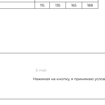
115
135
165
188
ции
Нажимая на кнопку, я принимаю услов