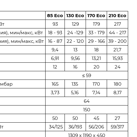
85 Eco
130
Eco
170
Eco
210
Eco
 кВт
93
129
179
217
ия), мин/макс, кВт
18 - 93
24 -129
33 - 179
44 - 217
ия), мин/макс, кВт
16 - 87
22 - 120
29 - 166
39 - 200
9,4
13
18
21,7
6,91
9,56
13,21
15,93
12
16
20
24
≤ 59
, мбар
165
135
170
180
3,73
5,16
7,14
8,17
64
150
50
50
45
27
Вт
34/125
36/193
56/206
59/317
1309 х 1190 х 450