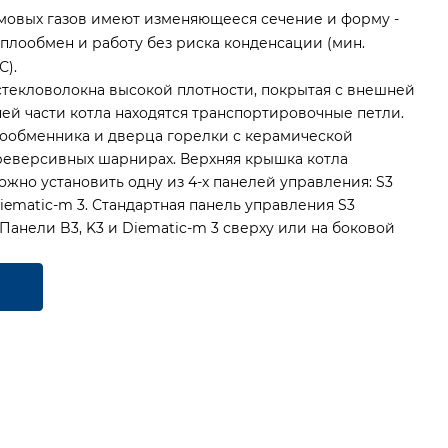
ымовых газов имеют изменяющееся сечение и форму -
плообмен и работу без риска конденсации (мин.
С).
стекловолокна высокой плотности, покрытая с внешней
ней части котла находятся транспортировочные петли.
лообменника и дверца горелки с керамической
 реверсивных шарнирах.
Верхняя крышка котла
ожно установить одну из 4-х панелей управления: S3
 Diematic-m 3. Стандартная панель управления S3
 Панели B3, K3 и Diematic-m 3 сверху или на боковой