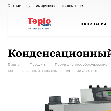
г. Минск, ул. Тимирязева, 121, к3, комн. 419
О КОМПАНИИ
Конденсационный 
—
—
Главная
Продукты
Промышленное оборудование
Конденсационный напольный котел серии С 230 Есо