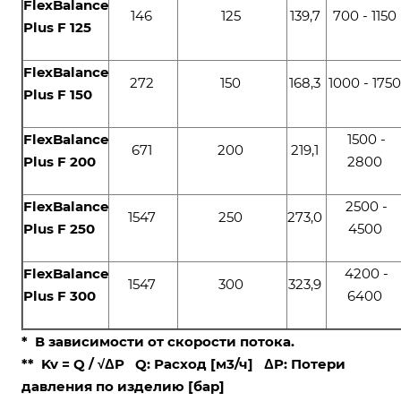
FlexBalance
146
125
139,7
700 - 1150
Plus F 125
FlexBalance
272
150
168,3
1000 - 175
Plus F 150
FlexBalance
1500 -
671
200
219,1
Plus F 200
2800
FlexBalance
2500 -
1547
250
273,0
Plus F 250
4500
FlexBalance
4200 -
1547
300
323,9
Plus F 300
6400
*
В зависимости от скорости потока.
**
K
v
= Q / √ΔP Q: Расход [м
3
/ч] ΔP: Потери
давления по изделию [бар]