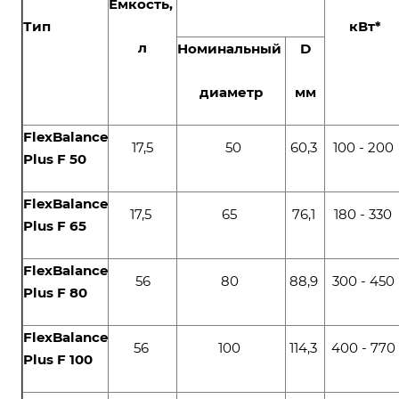
Ёмкость,
Тип
кВт
*
л
Номинальный
D
диаметр
мм
FlexBalance
17,5
50
60,3
100 - 200
Plus F 50
FlexBalance
17,5
65
76,1
180 - 330
Plus F 65
FlexBalance
56
80
88,9
300 - 450
Plus F 80
FlexBalance
56
100
114,3
400 - 770
Plus F 100