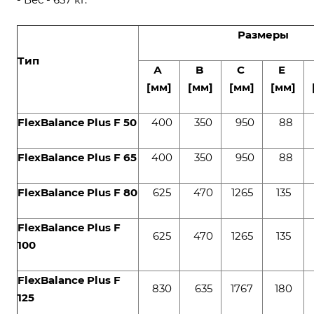
Размеры
Тип
А
B
C
E
[мм]
[мм]
[мм]
[мм]
FlexBalance Plus F 50
400
350
950
88
FlexBalance Plus F 65
400
350
950
88
FlexBalance Plus F 80
625
470
1265
135
FlexBalance Plus F
625
470
1265
135
100
FlexBalance Plus F
830
635
1767
180
125