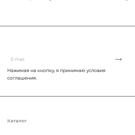
Подписывайтесь
на новости и акции
Нажимая на кнопку, я принимаю условия
соглашения.
Компания
Каталог
Реализованные проекты
Отзывы
Услуги
Насосы CNP
Отопительное оборудование