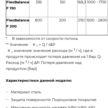
FlexBalance
336
150
168,3
1000 - 1750
F 150
FlexBalance
800
200
219,1
1500 - 2800
F 200
* В зависимости от скорости потока.
** Значение K
= Q / √ΔP
v
3
K
значение: значение расхода [м
/ ч], где в
v
продукте происходит потеря давления на 1 бар. Q:
3
Расход [м
/ ч] ΔP: Потеря давления над
продуктом [бар]
Характеристики данной модели:
Материал: сталь
Защита поверхности: Порошковое покрытие
Максимум мощность нагрева [кВт] [кВт]: 450