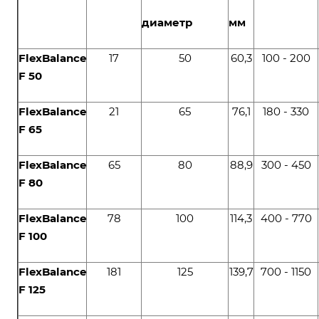
диаметр
мм
FlexBalance
17
50
60,3
100 - 200
F 50
FlexBalance
21
65
76,1
180 - 330
F 65
FlexBalance
65
80
88,9
300 - 450
F 80
FlexBalance
78
100
114,3
400 - 770
F 100
FlexBalance
181
125
139,7
700 - 1150
F 125