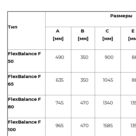
Размеры
Тип
А
B
C
E
[мм]
[мм]
[мм]
[м
FlexBalance F
490
350
900
8
50
FlexBalance F
635
350
1045
8
65
FlexBalance F
745
470
1340
13
80
FlexBalance F
965
470
1585
13
100