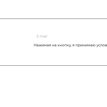
ции
Нажимая на кнопку, я принимаю услов
Услуги
Отопительное
Автоматизация котельной
оборудование De
Изготовление шкафов автоматизации
Dietrich