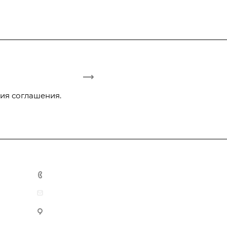
ия соглашения.
+375 29 3-942-444
office@tmarket.by
г. Минск, ул. Тимирязева, 121, к3, комн. 419