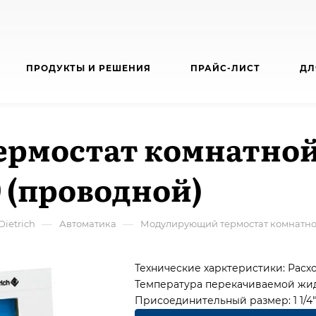
ПРОДУКТЫ И РЕШЕНИЯ
ПРАЙС-ЛИСТ
ДЛ
рмостат комнатной
 (проводной)
—
—
ietrich
Автоматика
Модулирующий термостат комнатной
Технические харктеристики:
Расхо
Температура перекачиваемой жидк
Присоединительный размер: 1 1/4"