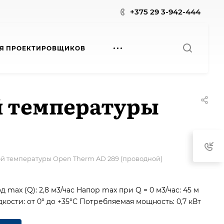
+375 29 3-942-444
Я ПРОЕКТИРОВЩИКОВ
 температуры
 температуры Open Therm AD 289 (проводной)
д max (Q): 2,8 м3/час
Напор max при Q = 0 м3/час: 45 м
ости: от 0° до +35°С
Потребляемая мощность: 0,7 кВт