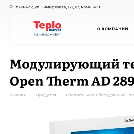
г. Минск, ул. Тимирязева, 121, к3, комн. 419
О КОМПАНИИ
Модулирующий те
Open Therm AD 289
—
—
Главная
Продукты
Отопительное оборудование De D