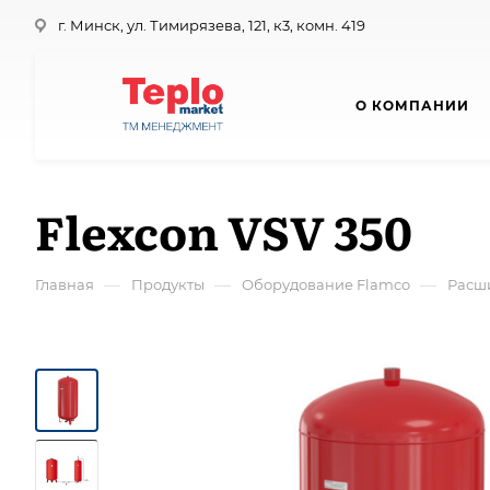
г. Минск, ул. Тимирязева, 121, к3, комн. 419
О КОМПАНИИ
Flexcon VSV 350
—
—
—
Главная
Продукты
Оборудование Flamco
Расш