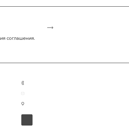
ия соглашения.
+375 29 3-942-444
office@tmarket.by
г. Минск, ул. Тимирязева, 121, к3, комн. 419
ов