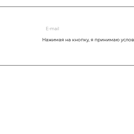
ции
Нажимая на кнопку, я принимаю услов
Услуги
Отопительное
Автоматизация котельной
оборудование De
Изготовление шкафов автоматизации
Dietrich
Пусконаладочные работы котельной
Промышленное
оборудование
Режимно-наладочные испытания котл
Оборудование