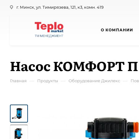
г. Минск, ул. Тимирязева, 121, к3, комн. 419
О КОМПАНИИ
Насос КОМФОРТ ПР
—
—
—
Главная
Продукты
Оборудование Джилекс
Пов