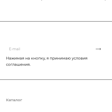
Подписывайтесь
на новости и акции
Нажимая на кнопку, я принимаю условия
соглашения.
Компания
Каталог
Реализованные проекты
Отзывы
Услуги
Насосы CNP
Отопительное оборудование