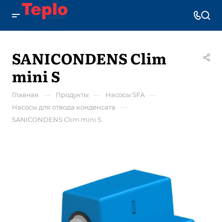
SANICONDENS Clim
mini S
—
—
—
Главная
Продукты
Насосы SFA
—
Насосы для отвода конденсата
SANICONDENS Clim mini S