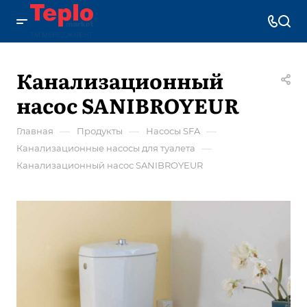
Канализационный
насос SANIBROYEUR
—
—
—
Главная
Продукты
Насосы SFA
—
Канализационные насосы для туалета
Канализационный насос SANIBROYEUR