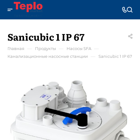
Sanicubic 1 IP 67
—
—
—
Главная
Продукты
Насосы SFA
—
Канализационные насосные станции
Sanicubic 1 IP 67