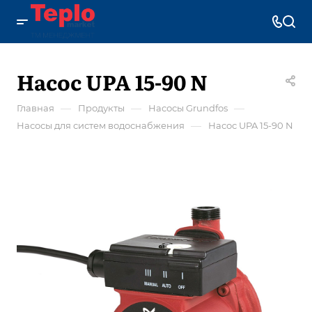
Насос UPA 15-90 N
—
—
—
Главная
Продукты
Насосы Grundfos
—
Насосы для систем водоснабжения
Насос UPA 15-90 N