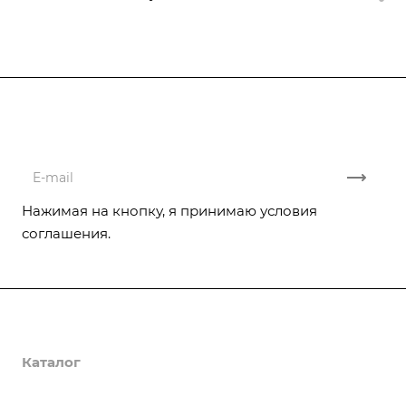
Подписывайтесь
на новости и акции
Нажимая на кнопку, я принимаю условия
соглашения.
Компания
Каталог
Реализованные проекты
Отзывы
Услуги
Насосы CNP
Отопительное оборудование