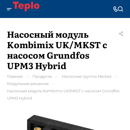
Насосный модуль
Kombimix UK/MKST с
насосом Grundfos
UPM3 Hybrid
—
—
—
Главная
Продукты
Насосные группы Meibes
—
Модульные решения
Насосный модуль Kombimix UK/MKST с насосом Grundfos
UPM3 Hybrid