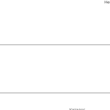
Не
Подписывайтесь
на новости и ак
Компания
Каталог